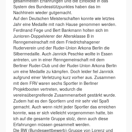
gesammelten Erfahrungen und die Einblicke in das
System des Bundesstützpunktes haben das im
Nachhinein wieder gutgemacht.
Auf den Deutschen Meisterschaften konnte wie letztes
Jahr eine Medaille mit nach Hause genommen werden.
Ferdinand Fege und Bert Bankmann holten sich im
Junioren-Doppelvierer der Altersklasse B in
Renngemeinschaft mit dem Friedrichshagener
Ruderverein und der Ruder-Union Arkona Berlin die
Silbermedaille. Auch Jannick Peschke wollte in Essen
antreten, um in einer Renngemeinschaft mit dem
Berliner Ruder-Club und der Ruder-Union Arkona Berlin
um eine Medaille zu kämpfen. Doch leider fiel Jannick
aufgrund einer Verletzung kurz vorher aus. Zusammen
mit dem FRV waren sechs Sportler in Berliner
Projektbooten vertreten, wodurch die
vereinsübergreifende Zusammenarbeit gestärkt wurde.
Zudem hat es den Sportlern und mir sehr viel Spaß
gemacht. Auch wenn nicht jeder Sportler das erreichen
konnte, was er sich vielleicht vorgenommen hatte, bin
ich auf die gesamte Gruppe stolz, denn auch diese
Erfahrungen müssen gesammelt werden.
Die BW (Bundeswettbewerb)-Gruppe von Lorenz und