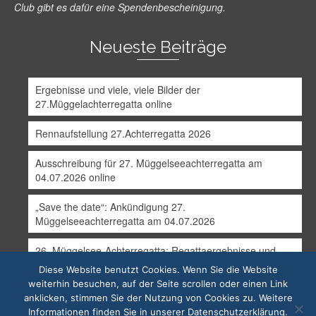
Club gibt es dafür eine Spendenbescheinigung.
Neueste Beiträge
Ergebnisse und viele, viele Bilder der
27.Müggelachterregatta online
Rennaufstellung 27.Achterregatta 2026
Ausschreibung für 27. Müggelseeachterregatta am
04.07.2026 online
„Save the date“: Ankündigung 27.
Müggelseeachterregatta am 04.07.2026
26. Müggelsee-Achterregatta: Regattaergebnisse und
erste Bilder online
Diese Website benutzt Cookies. Wenn Sie die Website
weiterhin besuchen, auf der Seite scrollen oder einen Link
anklicken, stimmen Sie der Nutzung von Cookies zu. Weitere
Über uns
Das Vereinslokal
Impressum
Datenschutzerklärung
Informationen finden Sie in unserer Datenschutzerklärung.